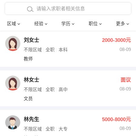
在校学生工作经验
本科
行政后勤
建筑装潢
确定
区域
经验
学历
职位
更多
三年以上工作经验
硕士
销售岗位
教师
刘女士
2000-3000元
四年以上工作经验
博士
文员
护士
08-09
不限区域
全职
本科
五年以上工作经验
财务会计
传单派发
教师
十年以上工作经验
超市零售
促销导购
林女士
面议
网络IT
保健按摩
08-09
不限区域
全职
高中
文员
快递员
前台接待
收银员
技术员/工程师
林先生
5000-8000元
08-09
水电/机修
部门经理
不限区域
全职
大专