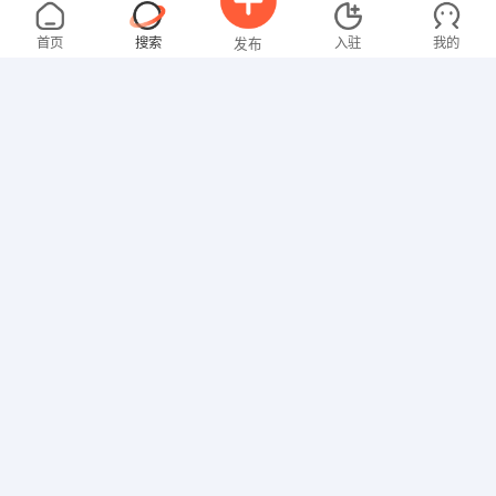
刘女士
3000-4000元
08-08
不限区域
全职
大专
首页
搜索
入驻
我的
发布
教师
男先生
4000-5000元
08-05
不限区域
全职
高中
招聘信息
求职简历
营业员
王女士
3000-4000元
10-10
不限区域
全职
文员
赵先生
3000-4000元
09-14
不限区域
全职