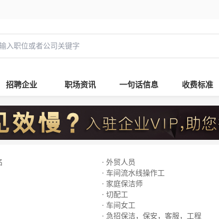
招聘企业
职场资讯
一句话信息
收费标准
名
· 外贸人员
· 车间流水线操作工
· 家庭保洁师
· 切配工
· 车间女工
· 急招保洁，保安，客服，工程