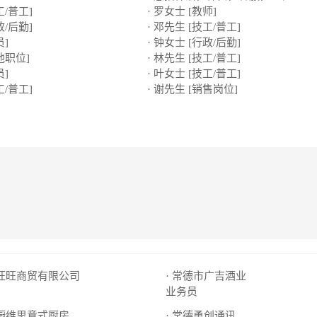
工/普工]
· 罗女士 [教师]
政/后勤]
· 邓先生 [技工/普工]
员]
· 钟女士 [行政/后勤]
他职位]
· 林先生 [技工/普工]
员]
· 叶女士 [技工/普工]
工/普工]
· 谢先生 [销售岗位]
市旺旺商贸有限公司
· 常德市广吉酒业
业务员
佳橱维思意式厨房
· 常德勇创通讯