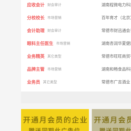
应收会计
湖南程微电力科
财会审计
分校校长
百年育才（北京
市场营销
会计助理
常德市财迅通会
财会审计
眼科主任医生
湖南杏润华夏健
市场营销
业务精英
常德市旺旺商贸
其它类型
品牌主管
湖南和畅食品科
市场营销
业务员
常德市广吉酒
其它类型
质检员
湖南程微电力科
质控安检
公共关系专员
浙江金观诚基金
市场营销
产品研发工程师
湖南特力液压有
其他类型