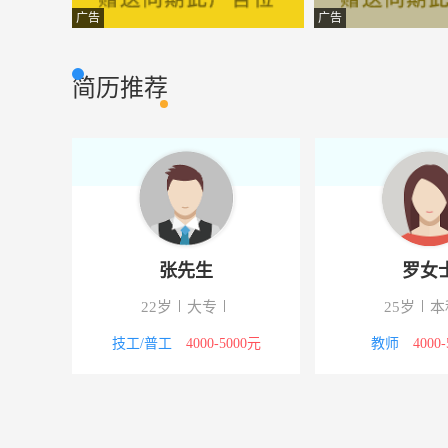
销售主管
长沙梵净环保科
市场营销
广告
广告
主管会计
常德市财迅通会
财会审计
简历推荐
办公室文员
湖南树人农林科
办公文员
加盟代理商
长沙汇亚投资管
其它类型
行政助理
联嘉机械有限
电脑网络
客户经理
通标标准技术服
市场营销
张先生
罗女
财务人员
湖南巴克医疗科
市场营销
22岁
大专
25岁
本
新媒体运营
湖南三只羊信息
市场营销
00元
技工/普工
4000-5000元
教师
4000