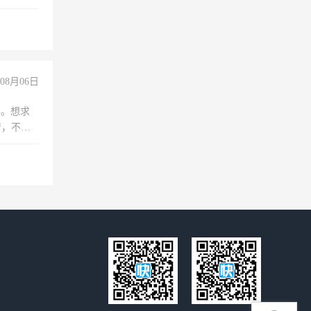
08月06日
年。想求
苦，不怕