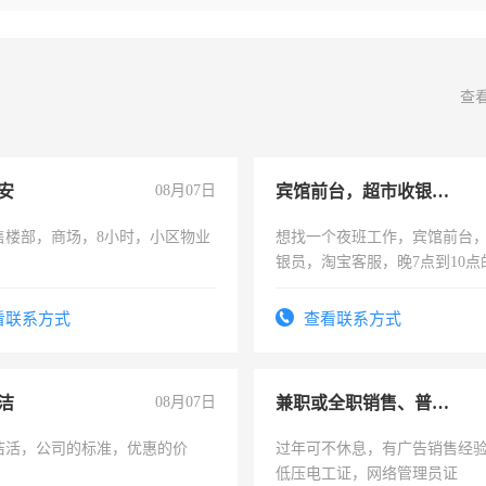
查
安
08月07日
宾馆前台，超市收银员，淘宝客服
售楼部，商场，8小时，小区物业
想找一个夜班工作，宾馆前台
银员，淘宝客服，晚7点到10点
工，麻烦看到的老板加我微信
号同微信
看联系方式
查看联系方式
洁
08月07日
兼职或全职销售、普工、维修
洁活，公司的标准，优惠的价
过年可不休息，有广告销售经
低压电工证，网络管理员证