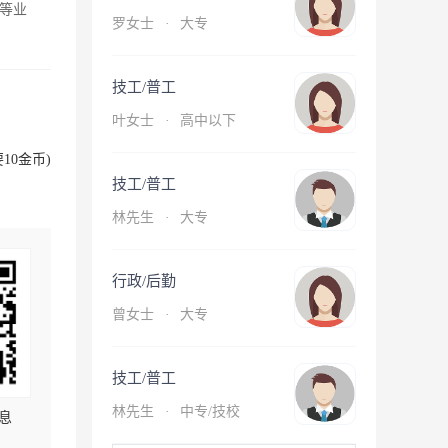
等业
罗女士
·
大专
技工/普工
叶女士
·
高中以下
10金币)
技工/普工
林先生
·
大专
行政/后勤
曾女士
·
大专
技工/普工
林先生
·
中专/技校
息