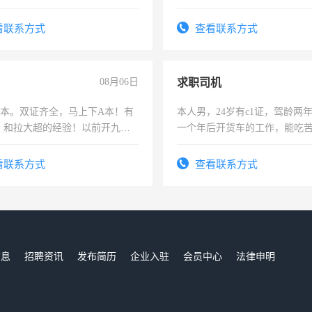
看联系方式
查看联系方式
08月06日
求职司机
，B本。双证齐全，马上下A本！有
本人男，24岁有c1证，驾龄两
，和拉大超的经验！以前开九米
一个年后开货车的工作，能吃
土车
加班。
看联系方式
查看联系方式
信息
招聘资讯
发布简历
企业入驻
会员中心
法律申明
们