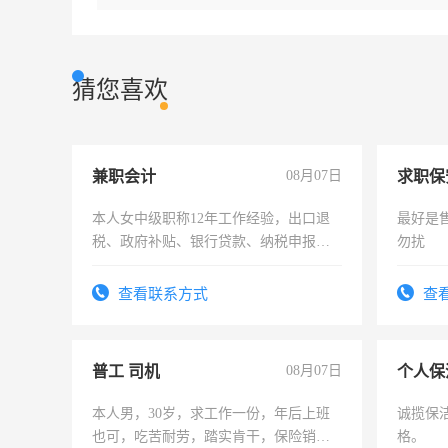
猜您喜欢
兼职会计
08月07日
求职保
本人女中级职称12年工作经验，出口退
最好是
税、政府补贴、银行贷款、纳税申报、
勿扰
为各类公司策划，设建新账，理乱账业
务，财务咨询等业务。欲求兼职会计工
查看联系方式
查
作
普工 司机
08月07日
个人保
本人男，30岁，求工作一份，年后上班
诚揽保
也可，吃苦耐劳，踏实肯干，保险销售
格。