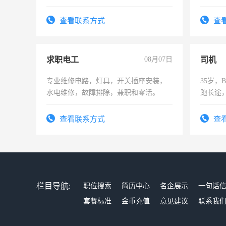
勿扰
查看联系方式
查
求职电工
08月07日
司机
专业维修电路，灯具，开关插座安装，
35岁
水电维修，故障排除，兼职和零活。
跑长途
六，渣
查看联系方式
查
栏目导航:
职位搜索
简历中心
名企展示
一句话
套餐标准
金币充值
意见建议
联系我